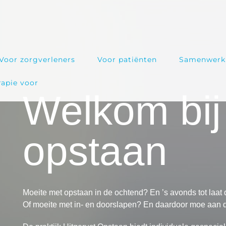
Voor zorgverleners
Voor patiënten
Samenwerki
rapie voor
Welkom bij 
opstaan
Moeite met opstaan in de ochtend? En ’s avonds tot laa
Of moeite met in- en doorslapen? En daardoor moe aan