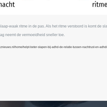
aap-waak ritme in de pas. Als het ritme verstoord is komt de slaa
rdag neemt de vermoeidheid sneller toe.
gznieuws.nl/home/helpt-beter-slapen-bij-adhd-de-relatie-tussen-nachtrust-en-adhd/