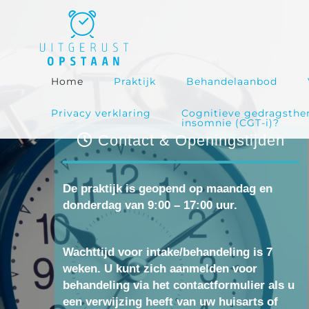
Ga
naar
inhoud
Home
Praktijk
Behandelaanbod
Privacy verklaring
Cognitieve gedragsthe
insomnie (CGT-i)?
Contact & Openingstijden
De praktijk is geopend op maandag en
donderdag van
9:00 – 17:00 uur.
Wachttijd voor intake/behandeling is 7
weken. U kunt zich aanmelden voor
behandeling via het contactformulier als u
een verwijzing heeft van uw huisarts of