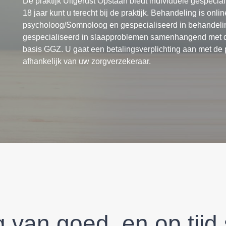
De praktijk Uitgerust Opstaan biedt individuele gespeci
18 jaar kunt u terecht bij de praktijk. Behandeling is onl
psycholoog/Somnoloog en gespecialiseerd in behandelin
gespecialiseerd in slaapproblemen samenhangend met de
basis GGZ. U gaat een betalingsverplichting aan met de 
afhankelijk van uw zorgverzekeraar.
 van goed, en op tijd